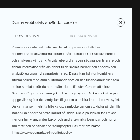
Denna webbplats använder cookies
INFORMATION
INSTÄLLNINGAR
Vi använder enhetsidentifierare för att anpassa innehållet och
annonserna till användarna, tillhandahålla funktioner för sociala medier
och analysera vår trafik. Vi vidarebefordrar även sådana identifierare och
annan information från din enhet till de sociala medier och annons- och
analysföretag som vi samarbetar med. Dessa kan i sin tur kombinera
informationen med annan information som du har tillhandahållit eller som
de har samlat in när du har använt deras tjänster. Genom att klicka
”Acceptera” ger du ditt samtycke till samtliga syften. Du kan också välja att
uppge vilka syften du samtycker till genom att klicka i rutan bredvid syftet.
Du kan när som helst ta tillbaka ditt samtycke genom att klicka på den lilla
ikonen i det nedre vänstra hörnet på sidan. Klicka på länken för att läsa
mer om hur vi använder kakor och andra tekniska lösningar och hur vi
inhämtar och behandlar personuppgifter. Läs mer om kakor
(
https://www.sidemark.se/integritetspolicy
)