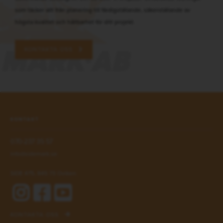
som täcker allt från planering till färdigställande, säkerställande av
högsta kvalitet och hållbarhet för ditt projekt.
KONTAKTA OSS
KONTAKT
070-237 35 57
info@sidemark.se
SIDE 475, 845 73 Oviken
KONTAKTA OSS