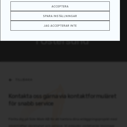
ACCEPTERA
SPARA INSTÄLLNINGAR
Anläggningsarbeten
JAG ACCEPTERAR INTE
i Östersund
TILLBAKA
Kontakta oss gärna via kontaktformuläret
för snabb service
Förlita dig på Side Mark AB för att hantera dina anläggningsprojekt med
oöverträffad skicklighet och service. Vi erbjuder omfattande lösningar